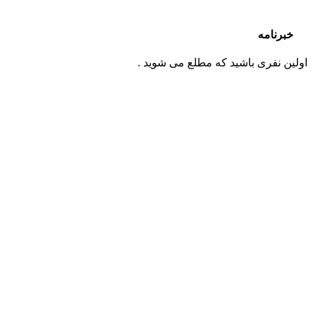
خبرنامه
اولین نفری باشید که مطلع می شوید .
محصولات
فروش هارد سرور اینترپرایز
فروش هارد سرور SSD
فروش خنک کننده سرور
فروش رید کنترلر سرور
فروش پردازنده سرور